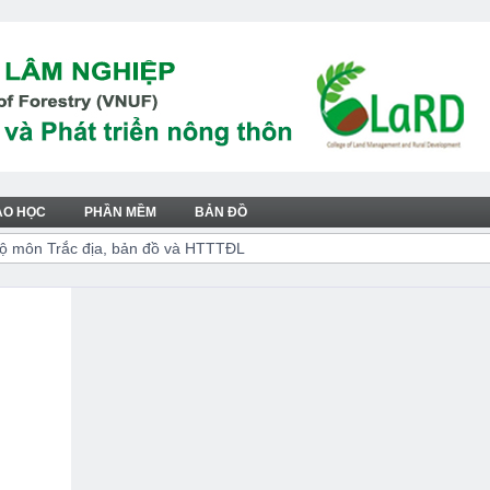
AO HỌC
PHẦN MỀM
BẢN ĐỒ
ộ môn Trắc địa, bản đồ và HTTTĐL