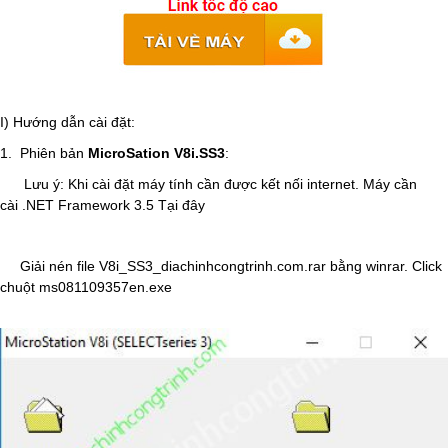
I) Hướng dẫn cài đặt:
1. Phiên bản
MicroSation V8i.SS3
:
Lưu ý: Khi cài đặt máy tính cần được kết nối internet. Máy cần
cài
.NET Framework 3.5 Tại đây
Giải nén file V8i_SS3_diachinhcongtrinh.com.rar bằng
winrar.
Click
chuột ms081109357en.exe