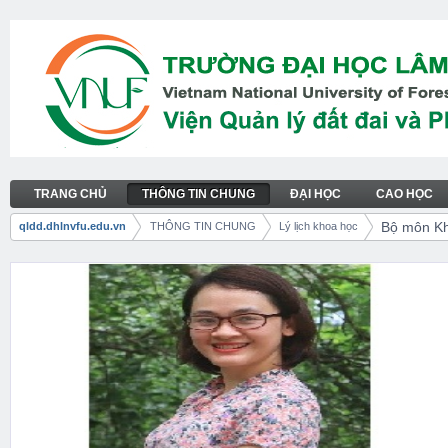
Truy cập nội dung luôn
TRANG CHỦ
THÔNG TIN CHUNG
ĐẠI HỌC
CAO HỌC
Bộ môn Khuyến nông và KHCT
Thực đơn
Bộ môn K
qldd.dhlnvfu.edu.vn
THÔNG TIN CHUNG
Lý lịch khoa học
Đường dẫn liên kết (breadcrumb)