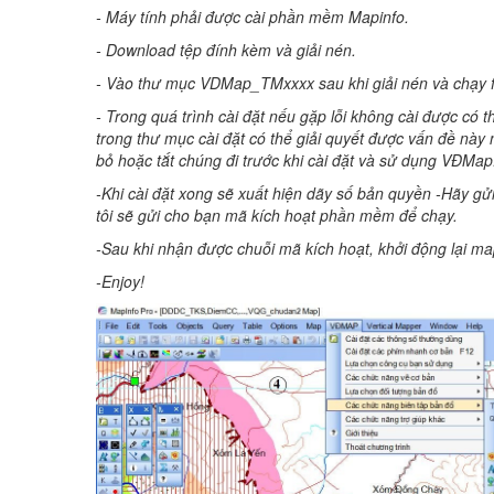
- Máy tính phải được cài phần mềm Mapinfo.
- Download tệp đính kèm và giải nén.
- Vào thư mục VDMap_TMxxxx sau khi giải nén và chạy f
- Trong quá trình cài đặt nếu gặp lỗi không cài được có 
trong thư mục cài đặt có thể giải quyết được vấn đề này
bỏ hoặc tắt chúng đi trước khi cài đặt và sử dụng VĐMap
-Khi cài đặt xong sẽ xuất hiện dãy số bản quyền -Hãy gửi 
tôi sẽ gửi cho bạn mã kích hoạt phần mềm để chạy.
-Sau khi nhận được chuỗi mã kích hoạt, khởi động lại m
-Enjoy!