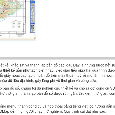
ết kế, khảo sát và thành lập bản đồ các loại. Đây là những bước hết s
à thiết kế gần như tách biệt nhau, việc giao tiếp giữa hai quá trình đư
đồ giấy hoặc các tập tin bản đồ trên máy thuần tuý về mô tả hình học, r
hập dữ liệu địa hình, gây lãng phí về thời gian và công sức.
lập bản đồ số, chúng tôi đã nghiên cứu thiết kế và cho ra đời công cụ
hư thời gian thành lập bản đồ số được rút ngắn, tiết kiệm thời gian, c
hống menu, thanh công cụ và hộp thoại bằng tiếng việt, có hướng d
VĐMap đến mọi người chạy thử nghiệm. Quy trình cài đặt như sau: