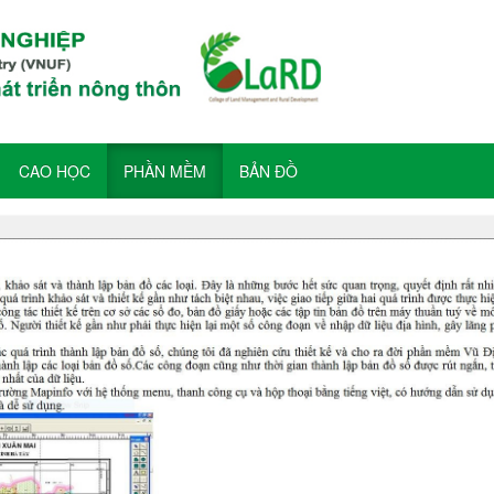
CAO HỌC
PHẦN MỀM
BẢN ĐỒ