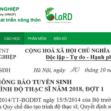
CAO HỌC
PHẦN MỀM
BẢN ĐỒ